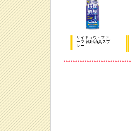
サイキョウ・ファ
ーマ 靴用消臭スプ
レー