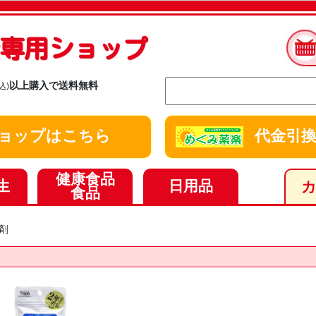
ay専用ショップ
以上購入で送料無料
込)
y ショップはこちら
代金引換
健康食品
生
日用品
食品
剤