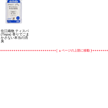
住江織物 ティスパ
(Tispa) 香りでごま
かさない本当の消
臭
[ ▲ページの上部に移動 ]