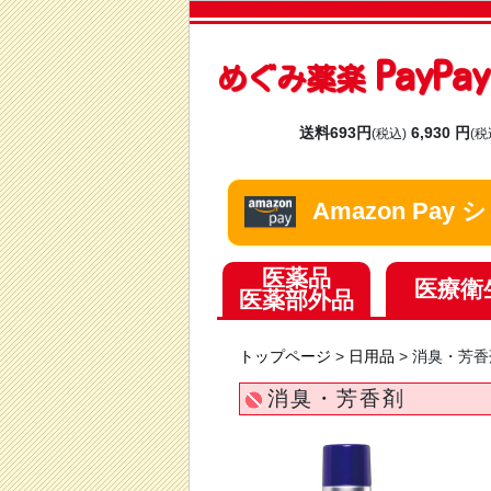
PayP
めぐみ薬楽
送料693円
6,930 円
(税込)
(税
Amazon Pa
医薬品
医療衛
医薬部外品
トップページ
>
日用品
>
消臭・芳香
消臭・芳香剤