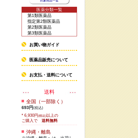
対象商品一覧
医薬分類一覧
第1類医薬品
指定第2類医薬品
第2類医薬品
第3類医薬品
お買い物ガイド
医薬品販売について
お支払・送料について
送料
全国（一部除く）
693円
(税込)
* 6,930円
以上の
(税込)
ご購入で
送料無料
沖縄・離島