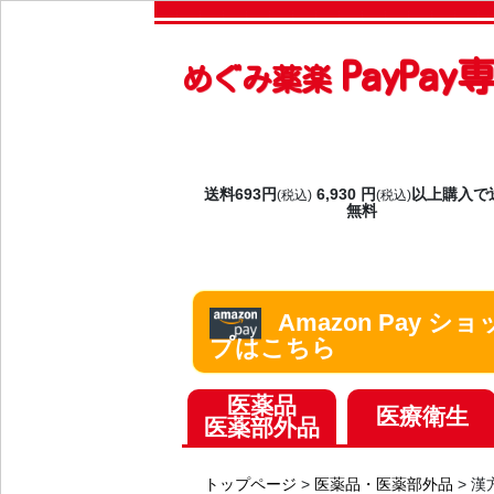
PayPa
めぐみ薬楽
送料693円
6,930 円
以上購入で
(税込)
(税込)
無料
Amazon Pay ショ
プはこちら
医薬品
医療衛生
医薬部外品
トップページ
>
医薬品・医薬部外品
>
漢