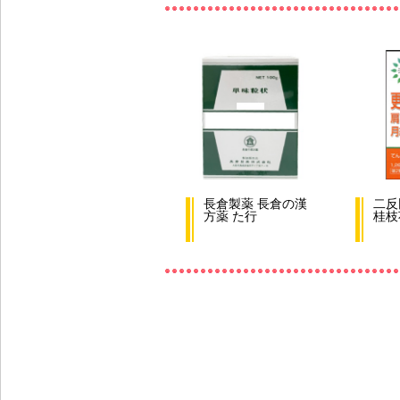
長倉製薬 長倉の漢
二反
方薬 た行
桂枝