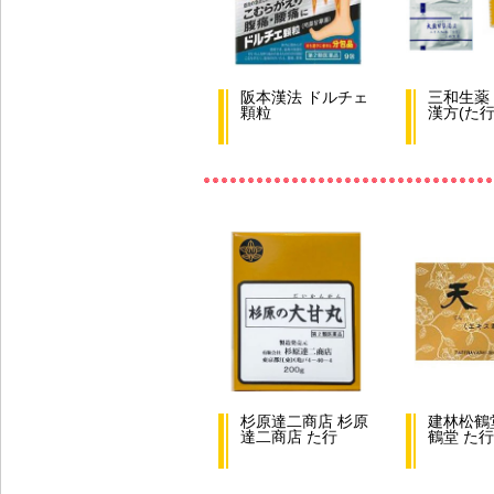
阪本漢法 ドルチェ
三和生薬
顆粒
漢方(た行
杉原達二商店 杉原
建林松鶴
達二商店 た行
鶴堂 た行