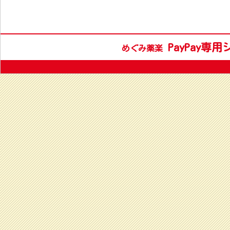
PayPay専
めぐみ薬楽