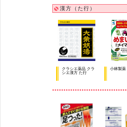
漢方（た行）
クラシエ薬品 クラ
小林製薬 
シエ漢方 た行