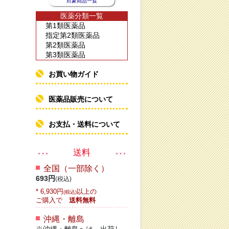
対象商品一覧
医薬分類一覧
第1類医薬品
指定第2類医薬品
第2類医薬品
第3類医薬品
お買い物ガイド
医薬品販売について
お支払・送料について
送料
全国（一部除く）
693円
(税込)
* 6,930円
以上の
(税込)
ご購入で
送料無料
沖縄・離島