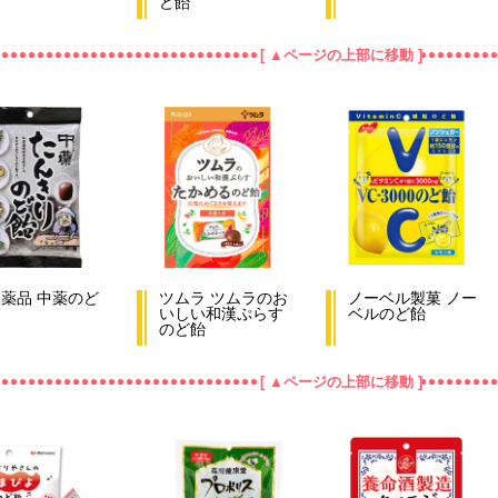
ど飴
[ ▲ページの上部に移動 ]
薬品 中薬のど
ツムラ ツムラのお
ノーベル製菓 ノー
いしい和漢ぷらす
ベルのど飴
のど飴
[ ▲ページの上部に移動 ]