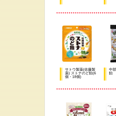
サトウ製薬(佐藤製
中部
薬) ストナのど飴(6
飴
個・18個)