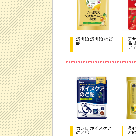
浅田飴 浅田飴 のど
ア
飴
品 
デ
カンロ ボイスケア
救心
のど飴
ど