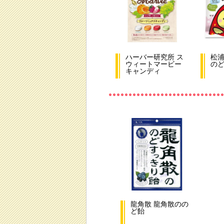
ハーバー研究所 ス
松浦
ウィートマービー
の
キャンディ
龍角散 龍角散のの
ど飴