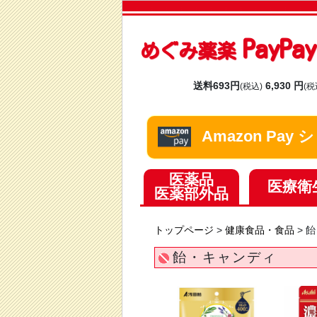
PayP
めぐみ薬楽
送料693円
6,930 円
(税込)
(税
Amazon Pa
医薬品
医療衛
医薬部外品
トップページ
>
健康食品・食品
>
飴
飴・キャンディ