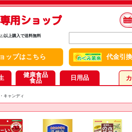
ay専用ショップ
以上購入で送料無料
込)
y ショップはこちら
代金引換
健康食品
生
日用品
食品
・キャンディ