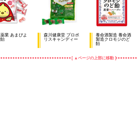
薬業 あまぴよ
森川健康堂 プロポ
養命酒製造 養命酒
ど飴
リスキャンディー
製造クロモジのど
飴
[ ▲ページの上部に移動 ]