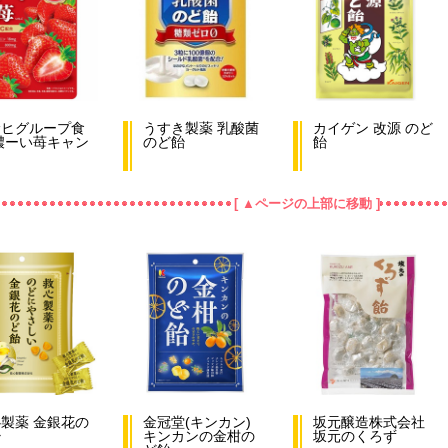
サヒグループ食
うすき製薬 乳酸菌
カイゲン 改源 のど
濃ーい苺キャン
のど飴
飴
ィ
[ ▲ページの上部に移動 ]
製薬 金銀花の
金冠堂(キンカン)
坂元醸造株式会社
飴
キンカンの金柑の
坂元のくろず