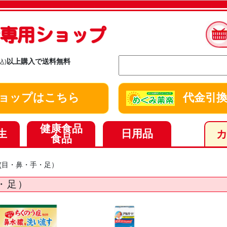
ay専用ショップ
以上購入で送料無料
込)
y ショップはこちら
代金引換
健康食品
生
日用品
食品
(目・鼻・手・足）
・足）