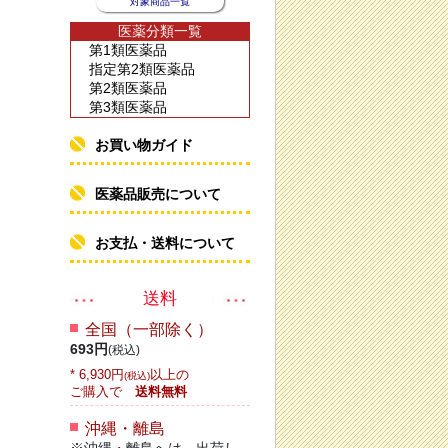
対象商品一覧
医薬分類一覧
第1類医薬品
指定第2類医薬品
第2類医薬品
第3類医薬品
お買い物ガイド
医薬品販売について
お支払・送料について
送料
全国（一部除く）
693円
(税込)
* 6,930円
以上の
(税込)
ご購入で
送料無料
沖縄・離島