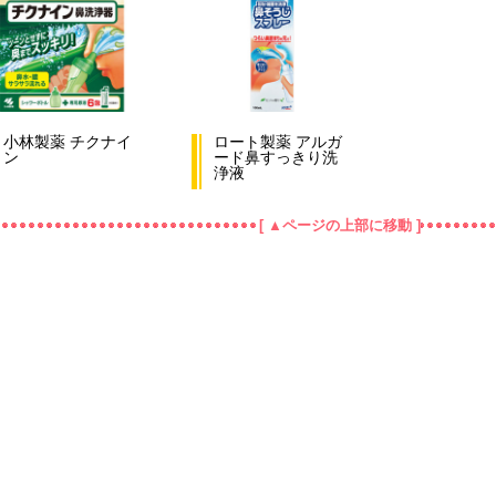
小林製薬 チクナイ
ロート製薬 アルガ
ン
ード鼻すっきり洗
浄液
[ ▲ページの上部に移動 ]