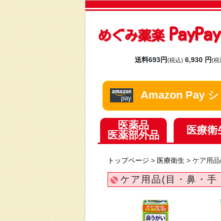
PayP
めぐみ薬楽
送料693円
6,930 円
(税込)
(税
Amazon Pa
医薬品
医療衛
医薬部外品
トップページ
>
医療衛生
>
ケア用品
ケア用品(目・鼻・手