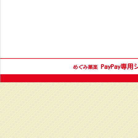
PayPay専
めぐみ薬楽