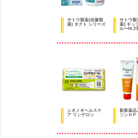
サトウ製薬(佐藤製
サトウ製
薬) タクト シリーズ
薬) キッ
ルーHi 23
シオノギヘルスケ
新新薬品
ア リンデロン
ソンＨＰ