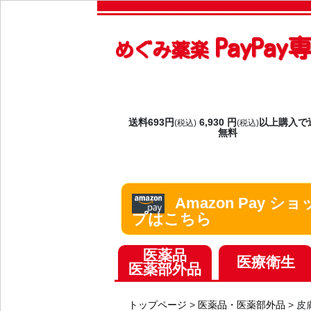
PayPa
めぐみ薬楽
送料693円
6,930 円
以上購入で
(税込)
(税込)
無料
Amazon Pay ショ
プはこちら
医薬品
医療衛生
医薬部外品
トップページ
>
医薬品・医薬部外品
>
皮