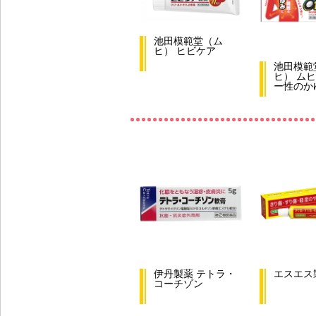
池田模範堂（ム
ヒ） ヒビケア
池田模範
ヒ） ムヒ
ー性のか
伊丹製薬 テトラ・
エスエス
コーチゾン