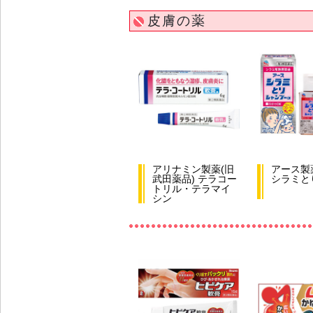
皮膚の薬
アリナミン製薬(旧
アース製
武田薬品) テラコー
シラミと
トリル・テラマイ
シン