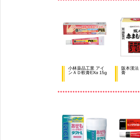
小林薬品工業 アイ
阪本漢法
ンＡＤ軟膏EXα 15g
膏