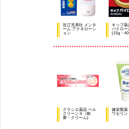
近江兄弟社 メンタ
キップ薬
ーム アクネローシ
パイロール
ョン
(15g・40
クラシエ薬品 ベル
健栄製薬 
クリーンＳ（軟
ワセリン
膏・クリーム)