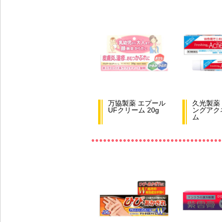
万協製薬 エプール
久光製薬
UFクリーム 20g
ングアク
ム