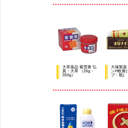
大草薬品 紫雲膏 弘
大塚製薬
真・大草 （26g・
ンH軟膏
350g）
ブ・瓶)