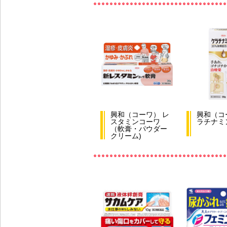
興和（コーワ） レ
興和（コ
スタミンコーワ
ラチナミ
（軟膏・パウダー
クリーム)