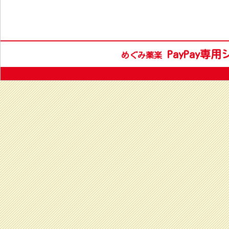
PayPay専
めぐみ薬楽