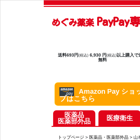
PayPa
めぐみ薬楽
送料693円
6,930 円
以上購入で
(税込)
(税込)
無料
Amazon Pay ショ
プはこちら
医薬品
医療衛生
医薬部外品
トップページ
>
医薬品・医薬部外品
>
山