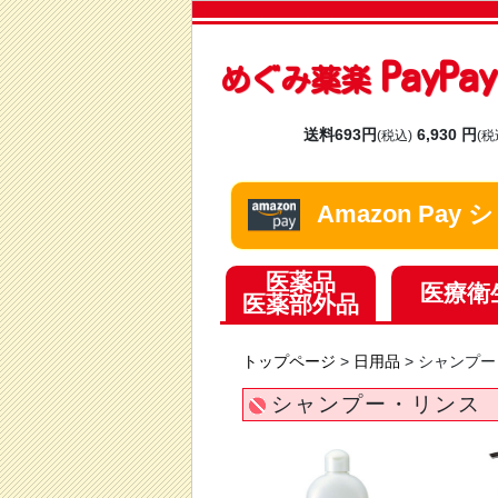
PayP
めぐみ薬楽
送料693円
6,930 円
(税込)
(税
Amazon Pa
医薬品
医療衛
医薬部外品
トップページ
>
日用品
>
シャンプー
シャンプー・リンス