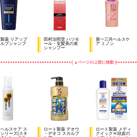
製薬 リアップ
田村治照堂 ハツモ
第一三共ヘルスケ
カルプシャンプ
ール・女髪美の泉
ア ミノン
シャンプー
[ ▲ページの上部に移動 ]
ヘルスケア ス
ロート製薬 デオウ
ロート製薬 メディ
シリーズ(スキ
・デオコ スカルプ
クイックＨ頭皮の