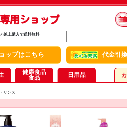
ay専用ショップ
以上購入で送料無料
込)
y ショップはこちら
代金引換
健康食品
生
日用品
食品
・リンス