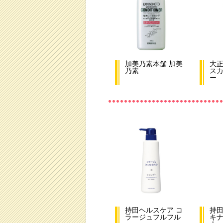
加美乃素本舗 加美
大正
乃素
ス
ー
持田ヘルスケア コ
持田
ラージュフルフル
キナ