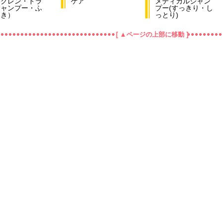
・クレン・ドラ
ケア
メディカルシャン
シャンプー・ふ
プー(すっきり・し
ふき）
っとり)
[ ▲ページの上部に移動 ]