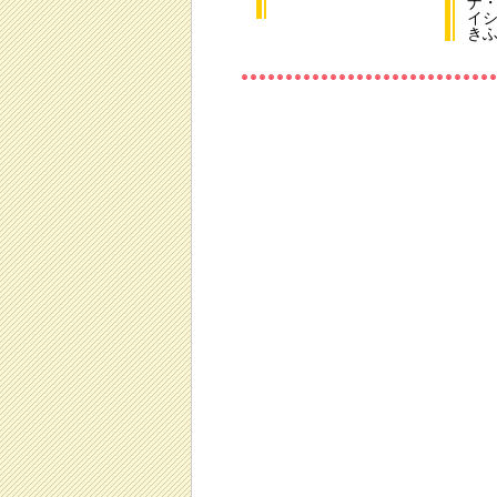
ナ
イ
き