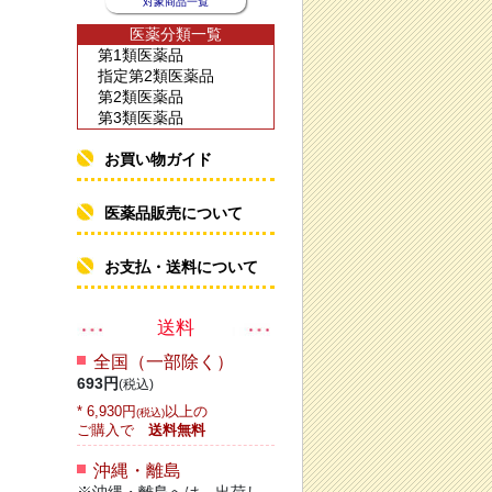
対象商品一覧
医薬分類一覧
第1類医薬品
指定第2類医薬品
第2類医薬品
第3類医薬品
お買い物ガイド
医薬品販売について
お支払・送料について
送料
全国（一部除く）
693円
(税込)
* 6,930円
以上の
(税込)
ご購入で
送料無料
沖縄・離島