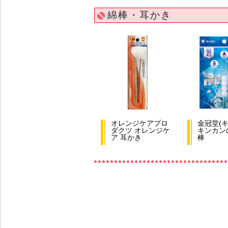
綿棒・耳かき
オレンジケアプロ
金冠堂(キ
ダクツ オレンジケ
キンカン
ア 耳かき
棒