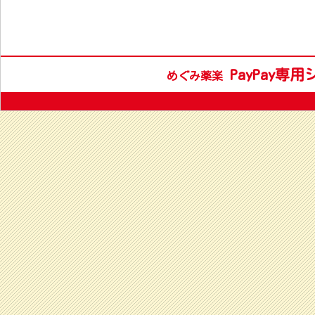
PayPay専
めぐみ薬楽