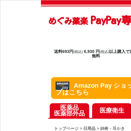
PayPa
めぐみ薬楽
送料693円
6,930 円
以上購入で
(税込)
(税込)
無料
Amazon Pay ショ
プはこちら
医薬品
医療衛生
医薬部外品
トップページ
>
日用品
>
綿棒・耳かき